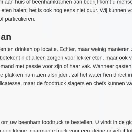
 aan huis of beenhamkramen aan bedrijf komt u mensen
jk eten halen; het is ook nog eens niet duur. Wij kunnen 
 particulieren.
man
n en drinken op locatie. Echter, maar weinig manieren z
tekent niet alleen zorgen voor lekker eten, maar ook voo
 Iemand met passie voor zijn of haar vak. Wanneer gast
e plakken ham zien afsnijden, zal het water hen direct 
icatesse, maar de foodtruck slagers en chefs kunnen vaa
om uw beenham foodtruck te bestellen. U vindt in de g
 een kleine, charmante truck voor een kleine privéfuif t