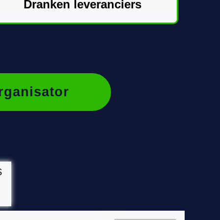
Dranken leveranciers
rganisator
s