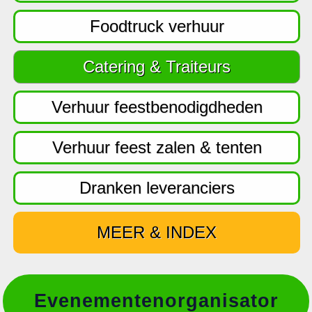
f
d
Foodtruck verhuur
n
a
Catering & Traiteurs
v
i
Verhuur feestbenodigdheden
g
a
Verhuur feest zalen & tenten
t
i
Dranken leveranciers
e
MEER & INDEX
Evenementenorganisator