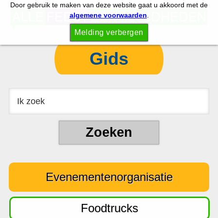
Door gebruik te maken van deze website gaat u akkoord met de
S
S
algemene voorwaarden
.
p
k
Melding verbergen
r
i
i
p
Gids
n
t
g
o
n
c
a
o
a
n
r
t
d
e
e
n
Evenementenorganisatie
h
t
o
o
Foodtrucks