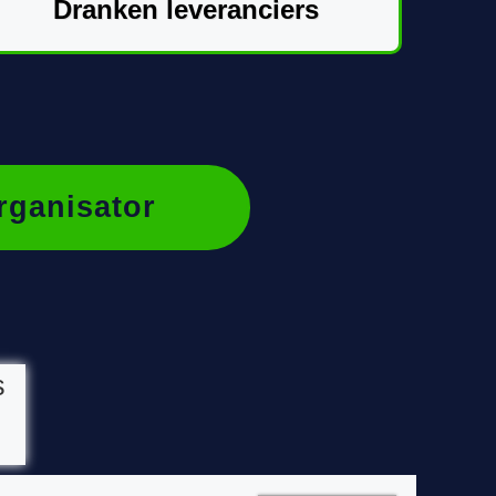
Dranken leveranciers
rganisator
s