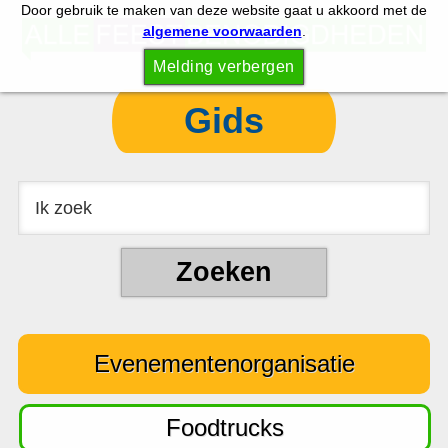
Door gebruik te maken van deze website gaat u akkoord met de
S
S
algemene voorwaarden
.
p
k
Melding verbergen
r
i
i
p
Gids
n
t
g
o
n
c
a
o
a
n
r
t
d
e
e
n
Evenementenorganisatie
h
t
o
o
Foodtrucks