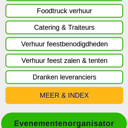
f
d
Foodtruck verhuur
n
a
Catering & Traiteurs
v
i
Verhuur feestbenodigdheden
g
a
Verhuur feest zalen & tenten
t
i
Dranken leveranciers
e
MEER & INDEX
Evenementenorganisator