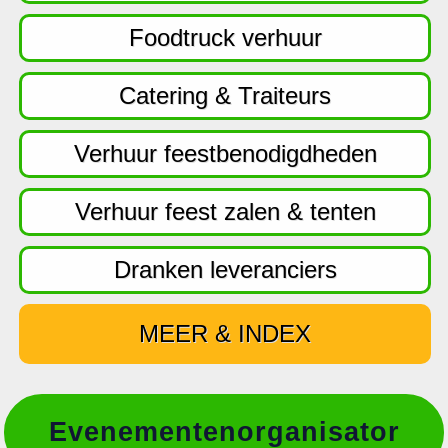
f
d
Foodtruck verhuur
n
a
Catering & Traiteurs
v
i
Verhuur feestbenodigdheden
g
a
Verhuur feest zalen & tenten
t
i
Dranken leveranciers
e
MEER & INDEX
Evenementenorganisator