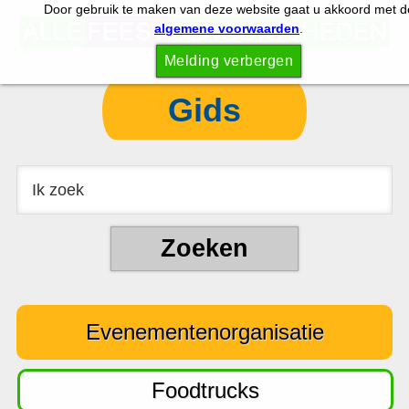
Door gebruik te maken van deze website gaat u akkoord met d
S
S
algemene voorwaarden
.
p
k
Melding verbergen
r
i
i
p
Gids
n
t
g
o
n
c
a
o
a
n
r
t
d
e
e
n
Evenementenorganisatie
h
t
o
o
Foodtrucks