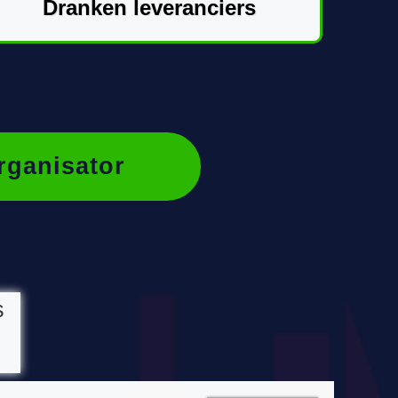
Dranken leveranciers
rganisator
s