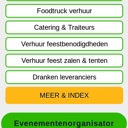
f
d
Foodtruck verhuur
n
a
Catering & Traiteurs
v
i
Verhuur feestbenodigdheden
g
a
Verhuur feest zalen & tenten
t
i
Dranken leveranciers
e
MEER & INDEX
Evenementenorganisator