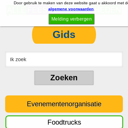
Door gebruik te maken van deze website gaat u akkoord met d
S
S
algemene voorwaarden
.
p
k
Melding verbergen
r
i
i
p
Gids
n
t
g
o
n
c
a
o
a
n
r
t
d
e
e
n
Evenementenorganisatie
h
t
o
o
Foodtrucks