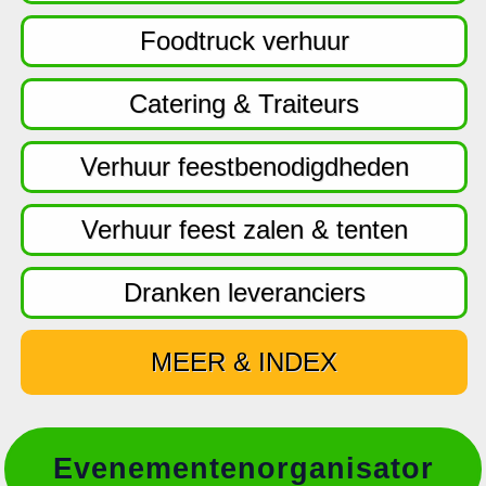
f
d
Foodtruck verhuur
n
a
Catering & Traiteurs
v
i
Verhuur feestbenodigdheden
g
a
Verhuur feest zalen & tenten
t
i
Dranken leveranciers
e
MEER & INDEX
Evenementenorganisator