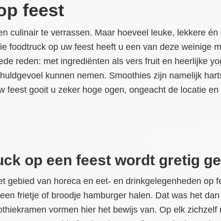
op feest
en culinair te verrassen. Maar hoeveel leuke, lekkere én
hie foodtruck op uw feest heeft u een van deze weinige 
e reden: met ingrediënten als vers fruit en heerlijke y
huldgevoel kunnen nemen. Smoothies zijn namelijk harts
 feest gooit u zeker hoge ogen, ongeacht de locatie en 
ck op een feest wordt gretig g
het gebied van horeca en eet- en drinkgelegenheden op f
en een frietje of broodje hamburger halen. Dat was het dan
hiekramen vormen hier het bewijs van. Op elk zichzelf r