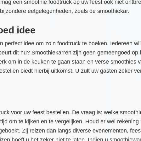
ag een smoothie foodtruck op uw feest ook niet ontbre
r bijzondere eetgelegenheden, zoals de smoothiekar.
oed idee
en perfect idee om zo’n foodtruck te boeken. Iedereen wi
beurt dit nu? Smoothiekarren zijn geen gemeengoed op hu
l werk om in de keuken te gaan staan en verse smoothies vo
tellen biedt hierbij uitkomst. U zult uw gasten zeker ver
ruck voor uw feest bestellen. De vraag is: welke smooth
ijd om te kijken en te vergelijken. Houd er wel rekening 
eboekt. Zij reizen dan langs diverse evenementen, feest
jzen hoeft u het zeker niet te laten. Indien u smoothiewa