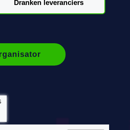
Dranken leveranciers
rganisator
s