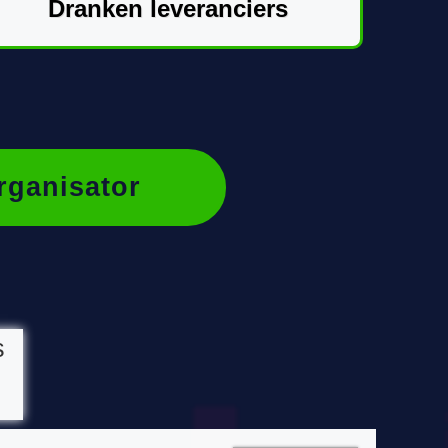
Dranken leveranciers
rganisator
s