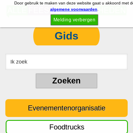
Door gebruik te maken van deze website gaat u akkoord met d
S
S
algemene voorwaarden
.
p
k
Melding verbergen
r
i
i
p
Gids
n
t
g
o
n
c
a
o
a
n
r
t
d
e
e
n
Evenementenorganisatie
h
t
o
o
Foodtrucks