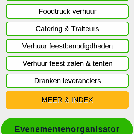
f
d
Foodtruck verhuur
n
a
Catering & Traiteurs
v
i
Verhuur feestbenodigdheden
g
a
Verhuur feest zalen & tenten
t
i
Dranken leveranciers
e
MEER & INDEX
Evenementenorganisator