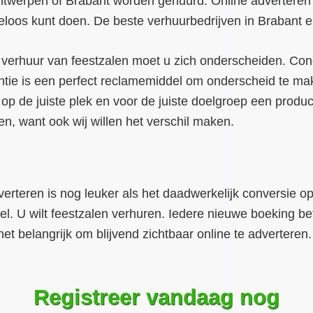
ntwerpen of Brabant worden gehuurd. Online adverteren i
teloos kunt doen. De beste verhuurbedrijven in Brabant e
 verhuur van feestzalen moet u zich onderscheiden. Concur
ntie is een perfect reclamemiddel om onderscheid te make
op de juiste plek en voor de juiste doelgroep een produc
en, want ook wij willen het verschil maken.
verteren is nog leuker als het daadwerkelijk conversie op
l. U wilt feestzalen verhuren. Iedere nieuwe boeking bet
het belangrijk om blijvend zichtbaar online te adverteren
Registreer vandaag nog