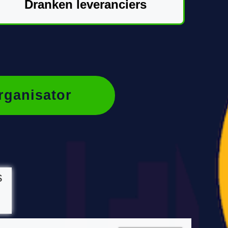
Dranken leveranciers
rganisator
s