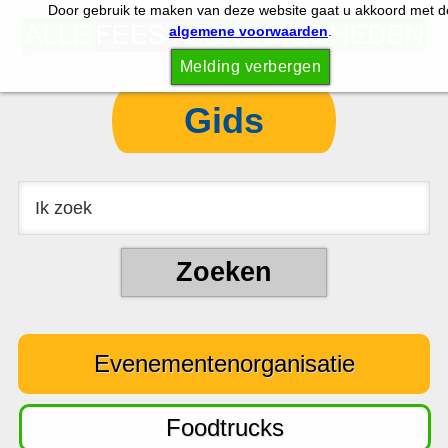
Door gebruik te maken van deze website gaat u akkoord met d
S
S
algemene voorwaarden
.
p
k
Melding verbergen
r
i
i
p
Gids
n
t
g
o
n
c
a
o
a
n
r
t
d
e
e
n
Evenementenorganisatie
h
t
o
o
Foodtrucks