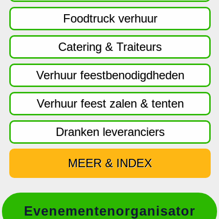
f
d
Foodtruck verhuur
n
a
Catering & Traiteurs
v
i
Verhuur feestbenodigdheden
g
a
Verhuur feest zalen & tenten
t
i
Dranken leveranciers
e
MEER & INDEX
Evenementenorganisator