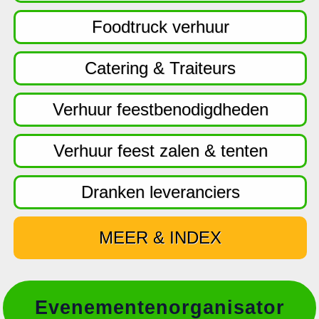
f
d
Foodtruck verhuur
n
a
Catering & Traiteurs
v
i
Verhuur feestbenodigdheden
g
a
Verhuur feest zalen & tenten
t
i
Dranken leveranciers
e
MEER & INDEX
Evenementenorganisator