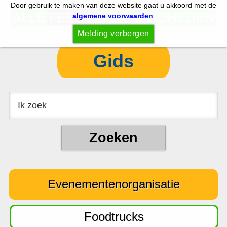
Door gebruik te maken van deze website gaat u akkoord met de
S
S
algemene voorwaarden
.
p
k
Melding verbergen
r
i
i
p
Gids
n
t
g
o
n
c
a
o
a
n
r
t
d
e
e
n
Evenementenorganisatie
h
t
o
o
Foodtrucks