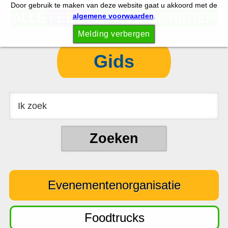
Door gebruik te maken van deze website gaat u akkoord met de
S
S
algemene voorwaarden
.
p
k
Melding verbergen
r
i
i
p
Gids
n
t
g
o
n
c
a
o
a
n
r
t
d
e
e
n
Evenementenorganisatie
h
t
o
o
Foodtrucks