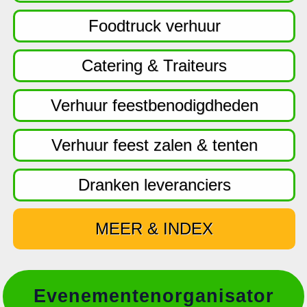
f
d
Foodtruck verhuur
n
a
Catering & Traiteurs
v
i
Verhuur feestbenodigdheden
g
a
Verhuur feest zalen & tenten
t
i
Dranken leveranciers
e
MEER & INDEX
Evenementenorganisator