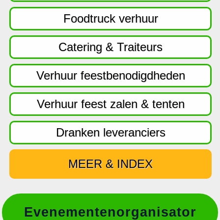
f
d
Foodtruck verhuur
n
a
Catering & Traiteurs
v
i
Verhuur feestbenodigdheden
g
a
Verhuur feest zalen & tenten
t
i
Dranken leveranciers
e
MEER & INDEX
Evenementenorganisator