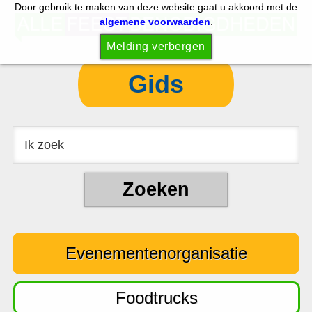
Door gebruik te maken van deze website gaat u akkoord met de
S
S
algemene voorwaarden
.
p
k
Melding verbergen
r
i
i
p
Gids
n
t
g
o
n
c
a
o
a
n
r
t
d
e
e
n
Evenementenorganisatie
h
t
o
o
Foodtrucks