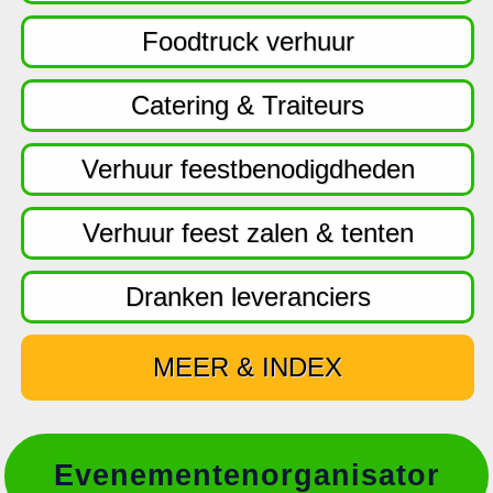
f
d
Foodtruck verhuur
n
a
Catering & Traiteurs
v
i
Verhuur feestbenodigdheden
g
a
Verhuur feest zalen & tenten
t
i
Dranken leveranciers
e
MEER & INDEX
Evenementenorganisator