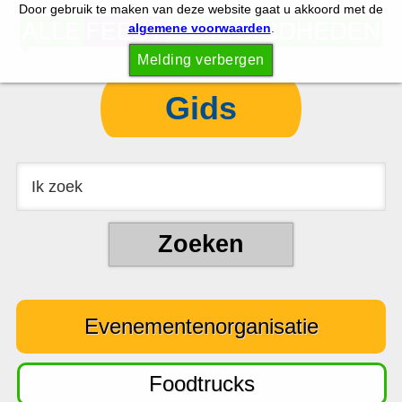
Door gebruik te maken van deze website gaat u akkoord met de
S
S
algemene voorwaarden
.
p
k
Melding verbergen
r
i
i
p
Gids
n
t
g
o
n
c
a
o
a
n
r
t
d
e
e
n
Evenementenorganisatie
h
t
o
o
Foodtrucks