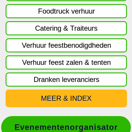
f
d
Foodtruck verhuur
n
a
Catering & Traiteurs
v
i
Verhuur feestbenodigdheden
g
a
Verhuur feest zalen & tenten
t
i
Dranken leveranciers
e
MEER & INDEX
Evenementenorganisator