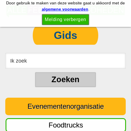
Door gebruik te maken van deze website gaat u akkoord met de
S
S
algemene voorwaarden
.
p
k
Melding verbergen
r
i
i
p
Gids
n
t
g
o
n
c
a
o
a
n
r
t
d
e
e
n
Evenementenorganisatie
h
t
o
o
Foodtrucks