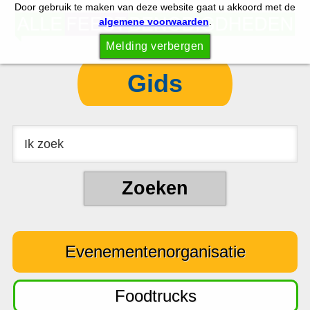
Door gebruik te maken van deze website gaat u akkoord met de
S
S
algemene voorwaarden
.
p
k
Melding verbergen
r
i
i
p
Gids
n
t
g
o
n
c
a
o
a
n
r
t
d
e
e
n
Evenementenorganisatie
h
t
o
o
Foodtrucks