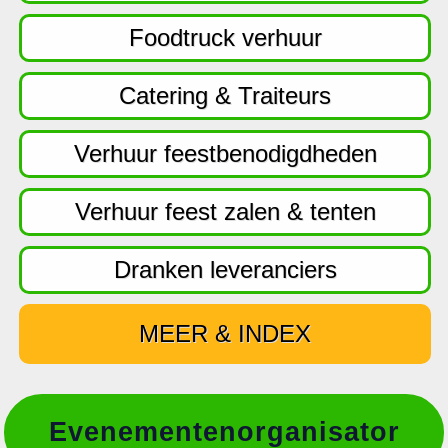
f
d
Foodtruck verhuur
n
a
Catering & Traiteurs
v
i
Verhuur feestbenodigdheden
g
a
Verhuur feest zalen & tenten
t
i
Dranken leveranciers
e
MEER & INDEX
Evenementenorganisator