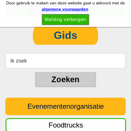
Door gebruik te maken van deze website gaat u akkoord met de
S
S
algemene voorwaarden
.
p
k
Melding verbergen
r
i
i
p
Gids
n
t
g
o
n
c
a
o
a
n
r
t
d
e
e
n
Evenementenorganisatie
h
t
o
o
Foodtrucks