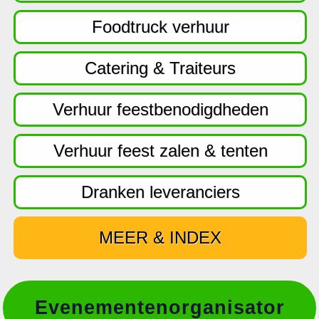
f
d
Foodtruck verhuur
n
a
Catering & Traiteurs
v
i
Verhuur feestbenodigdheden
g
a
Verhuur feest zalen & tenten
t
i
Dranken leveranciers
e
MEER & INDEX
Evenementenorganisator