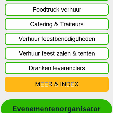
f
d
Foodtruck verhuur
n
a
Catering & Traiteurs
v
i
Verhuur feestbenodigdheden
g
a
Verhuur feest zalen & tenten
t
i
Dranken leveranciers
e
MEER & INDEX
Evenementenorganisator