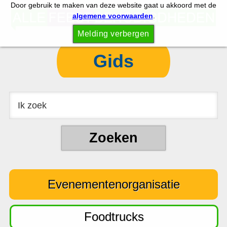
Door gebruik te maken van deze website gaat u akkoord met de
S
S
algemene voorwaarden
.
p
k
Melding verbergen
r
i
i
p
Gids
n
t
g
o
n
c
a
o
a
n
r
t
d
e
e
n
Evenementenorganisatie
h
t
o
o
Foodtrucks