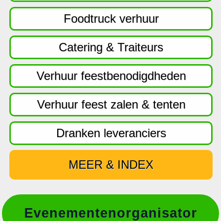
f
d
Foodtruck verhuur
n
a
Catering & Traiteurs
v
i
Verhuur feestbenodigdheden
g
a
Verhuur feest zalen & tenten
t
i
Dranken leveranciers
e
MEER & INDEX
Evenementenorganisator