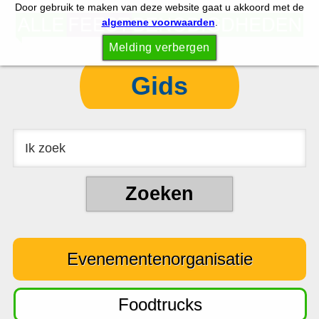
Door gebruik te maken van deze website gaat u akkoord met de
S
S
algemene voorwaarden
.
p
k
Melding verbergen
r
i
i
p
Gids
n
t
g
o
n
c
a
o
a
n
r
t
d
e
e
n
Evenementenorganisatie
h
t
o
o
Foodtrucks