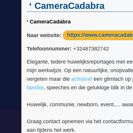
‘ CameraCadabra
‘ CameraCadabra
Naar website:
https://www.cameracadab
Telefoonnummer:
+32487382742
Elegante, tedere huwelijksreportages met ee
mijn werkwijze. Op een natuurlijke, onopval
vergeten maar die
achteraf
een glimlach op j
familie
, speeches en die gelukkige blik in de
Huwelijk, communie, newborn, event,… award w
Graag contact opnemen via het contactformuli
aan tijdens het werk.