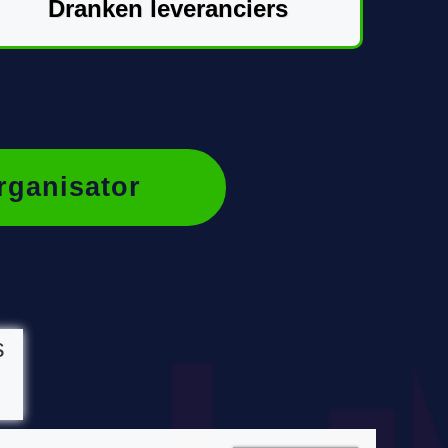
Dranken leveranciers
rganisator
s