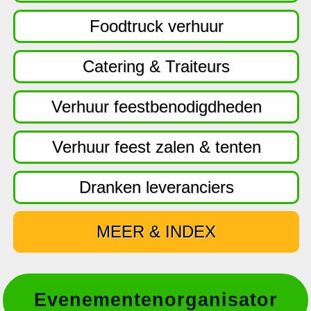
f
d
Foodtruck verhuur
n
a
Catering & Traiteurs
v
i
Verhuur feestbenodigdheden
g
a
Verhuur feest zalen & tenten
t
i
Dranken leveranciers
e
MEER & INDEX
Evenementenorganisator