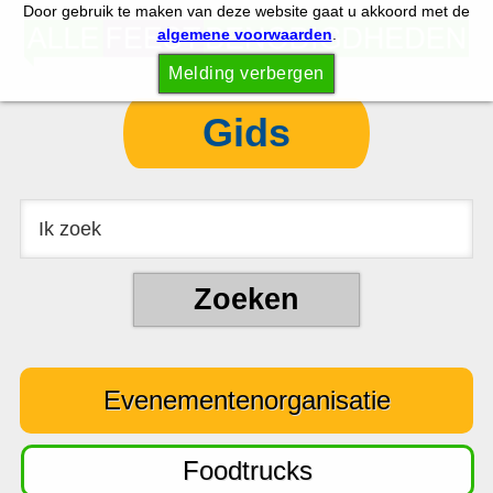
Door gebruik te maken van deze website gaat u akkoord met de
S
S
algemene voorwaarden
.
p
k
Melding verbergen
r
i
i
p
Gids
n
t
g
o
n
c
a
o
a
n
r
t
d
e
e
n
Evenementenorganisatie
h
t
o
o
Foodtrucks