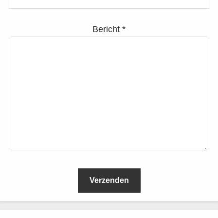
Bericht *
L