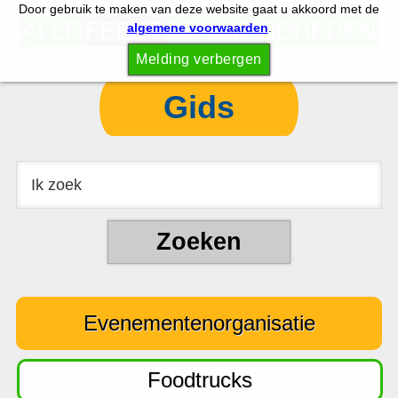
Door gebruik te maken van deze website gaat u akkoord met de
S
S
algemene voorwaarden
.
p
k
Melding verbergen
r
i
i
p
Gids
n
t
g
o
n
c
a
o
a
n
r
t
d
e
e
n
Evenementenorganisatie
h
t
o
o
Foodtrucks