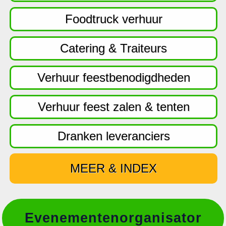
f
d
Foodtruck verhuur
n
a
Catering & Traiteurs
v
i
Verhuur feestbenodigdheden
g
a
Verhuur feest zalen & tenten
t
i
Dranken leveranciers
e
MEER & INDEX
Evenementenorganisator