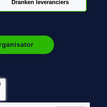
Dranken leveranciers
rganisator
s