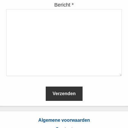
Bericht *
L
e
Algemene voorwaarden
e