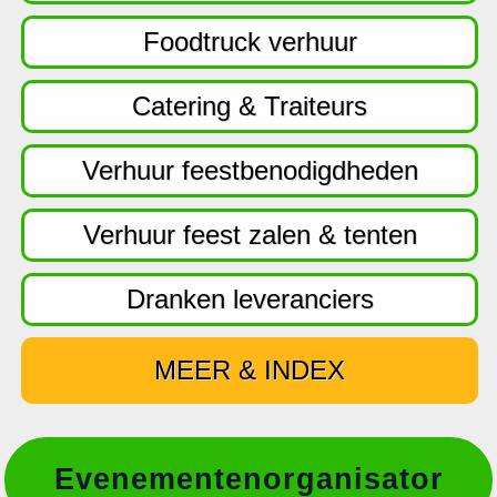
f
d
Foodtruck verhuur
n
a
Catering & Traiteurs
v
i
Verhuur feestbenodigdheden
g
a
Verhuur feest zalen & tenten
t
i
Dranken leveranciers
e
MEER & INDEX
Evenementenorganisator