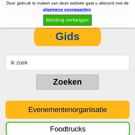
Door gebruik te maken van deze website gaat u akkoord met de
S
S
algemene voorwaarden
.
p
k
Melding verbergen
r
i
i
p
Gids
n
t
g
o
n
c
a
o
a
n
r
t
d
e
e
n
Evenementenorganisatie
h
t
o
o
Foodtrucks