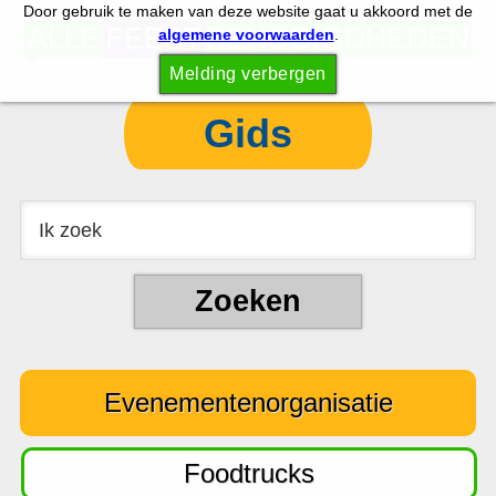
Door gebruik te maken van deze website gaat u akkoord met de
S
S
algemene voorwaarden
.
p
k
Melding verbergen
r
i
i
p
Gids
n
t
g
o
n
c
a
o
a
n
r
t
d
e
e
n
Evenementenorganisatie
h
t
o
o
Foodtrucks