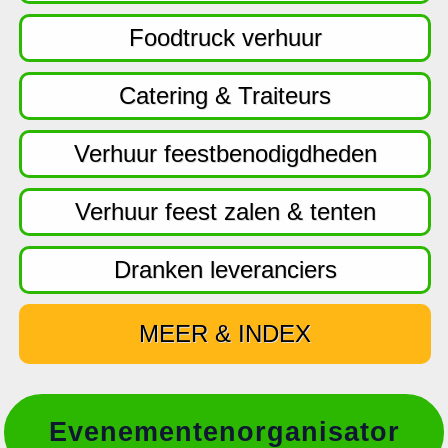
f
d
Foodtruck verhuur
n
a
Catering & Traiteurs
v
i
Verhuur feestbenodigdheden
g
a
Verhuur feest zalen & tenten
t
i
Dranken leveranciers
e
MEER & INDEX
Evenementenorganisator