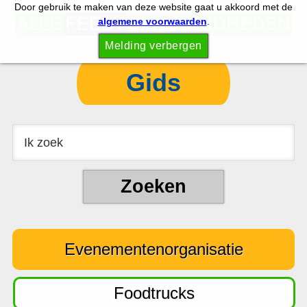
Door gebruik te maken van deze website gaat u akkoord met de
S
S
algemene voorwaarden
.
p
k
Melding verbergen
r
i
i
p
Gids
n
t
g
o
n
c
a
o
a
n
r
t
d
e
e
n
Evenementenorganisatie
h
t
o
o
Foodtrucks