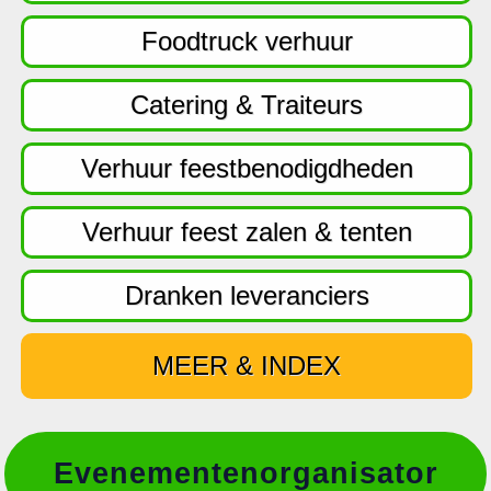
f
d
Foodtruck verhuur
n
a
Catering & Traiteurs
v
i
Verhuur feestbenodigdheden
g
a
Verhuur feest zalen & tenten
t
i
Dranken leveranciers
e
MEER & INDEX
Evenementenorganisator