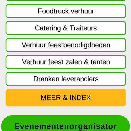
f
d
Foodtruck verhuur
n
a
Catering & Traiteurs
v
i
Verhuur feestbenodigdheden
g
a
Verhuur feest zalen & tenten
t
i
Dranken leveranciers
e
MEER & INDEX
Evenementenorganisator