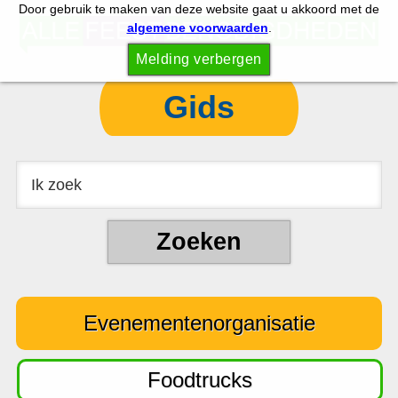
Door gebruik te maken van deze website gaat u akkoord met de
S
S
algemene voorwaarden
.
p
k
Melding verbergen
r
i
i
p
Gids
n
t
g
o
n
c
a
o
a
n
r
t
d
e
e
n
Evenementenorganisatie
h
t
o
o
Foodtrucks