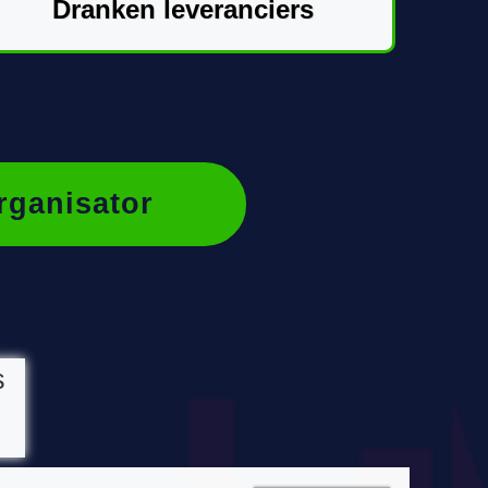
Dranken leveranciers
rganisator
s