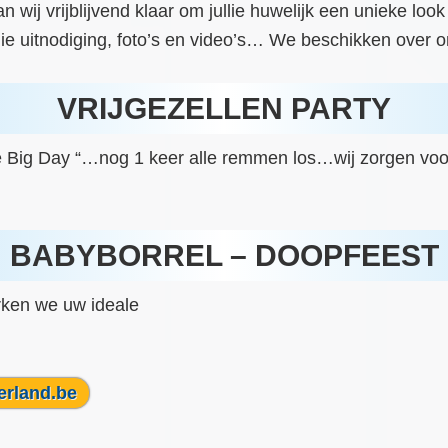
wij vrijblijvend klaar om jullie huwelijk een unieke loo
ullie uitnodiging, foto’s en video’s… We beschikken over o
VRIJGEZELLEN PARTY
he Big Day “…nog 1 keer alle remmen los…wij zorgen voo
BABYBORREL – DOOPFEEST
rken we uw ideale
erland.be