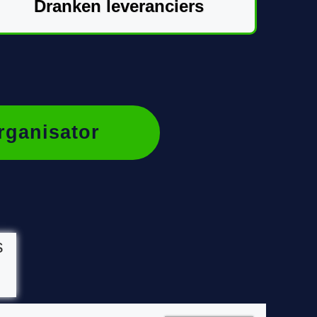
Dranken leveranciers
rganisator
s