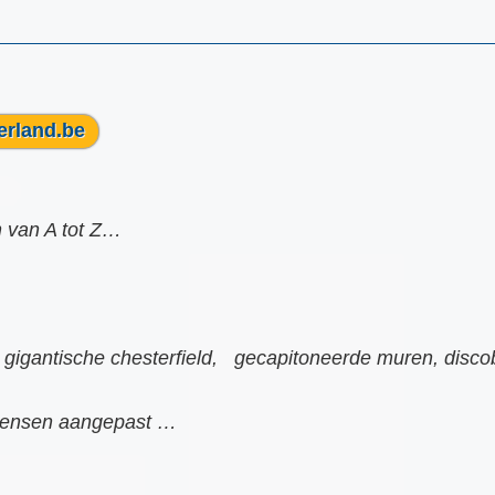
erland.be
 van A tot Z…
 gigantische chesterfield, gecapitoneerde muren, disco
 wensen aangepast …