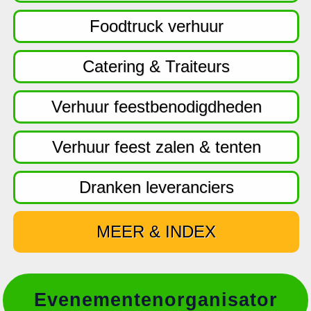
f
d
Foodtruck verhuur
n
a
Catering & Traiteurs
v
i
Verhuur feestbenodigdheden
g
a
Verhuur feest zalen & tenten
t
i
Dranken leveranciers
e
MEER & INDEX
Evenementenorganisator