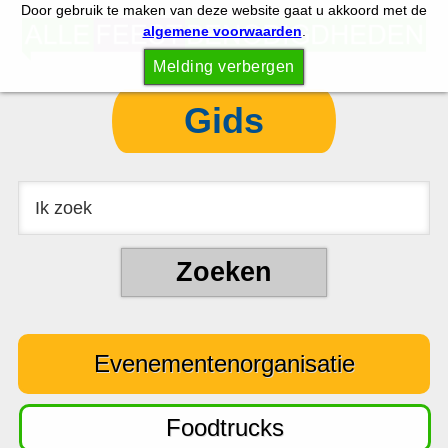
Door gebruik te maken van deze website gaat u akkoord met de
S
S
algemene voorwaarden
.
p
k
Melding verbergen
r
i
i
p
Gids
n
t
g
o
n
c
a
o
a
n
r
t
d
e
e
n
Evenementenorganisatie
h
t
o
o
Foodtrucks