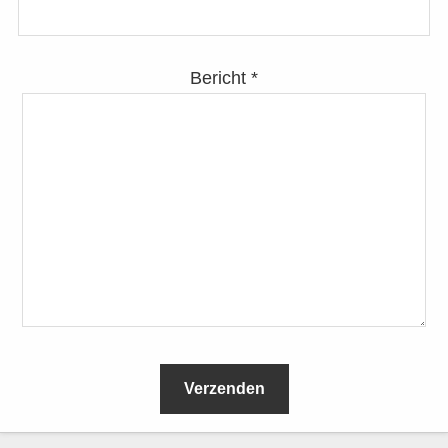
Bericht *
L