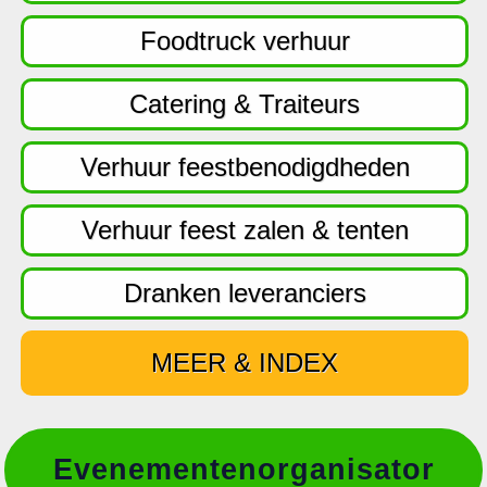
f
d
Foodtruck verhuur
n
a
Catering & Traiteurs
v
i
Verhuur feestbenodigdheden
g
a
Verhuur feest zalen & tenten
t
i
Dranken leveranciers
e
MEER & INDEX
Evenementenorganisator