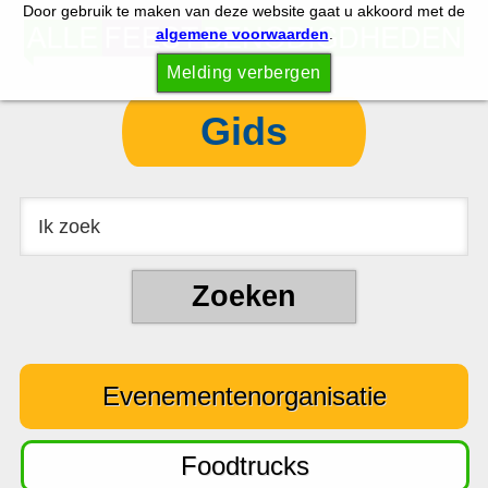
Door gebruik te maken van deze website gaat u akkoord met de
S
S
algemene voorwaarden
.
p
k
Melding verbergen
r
i
i
p
Gids
n
t
g
o
n
c
a
o
a
n
r
t
d
e
e
n
Evenementenorganisatie
h
t
o
o
Foodtrucks