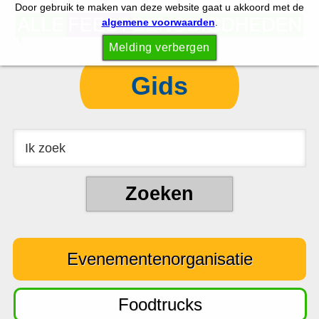
Door gebruik te maken van deze website gaat u akkoord met de
S
S
algemene voorwaarden
.
p
k
Melding verbergen
r
i
i
p
Gids
n
t
g
o
n
c
a
o
a
n
r
t
d
e
e
n
Evenementenorganisatie
h
t
o
o
Foodtrucks