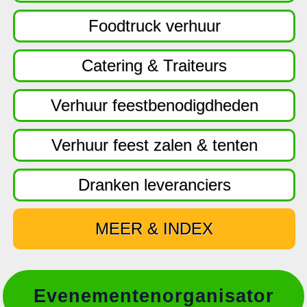
f
d
Foodtruck verhuur
n
a
Catering & Traiteurs
v
i
Verhuur feestbenodigdheden
g
a
Verhuur feest zalen & tenten
t
i
Dranken leveranciers
e
MEER & INDEX
Evenementenorganisator