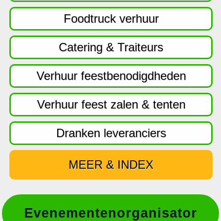
f
d
Foodtruck verhuur
n
a
Catering & Traiteurs
v
i
Verhuur feestbenodigdheden
g
a
Verhuur feest zalen & tenten
t
i
Dranken leveranciers
e
MEER & INDEX
Evenementenorganisator