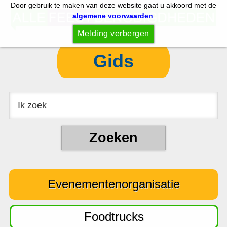
Door gebruik te maken van deze website gaat u akkoord met de
S
S
algemene voorwaarden
.
p
k
Melding verbergen
r
i
i
p
Gids
n
t
g
o
n
c
a
o
a
n
r
t
d
e
e
n
Evenementenorganisatie
h
t
o
o
Foodtrucks