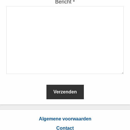
Bericht *
L
e
Algemene voorwaarden
e
Contact