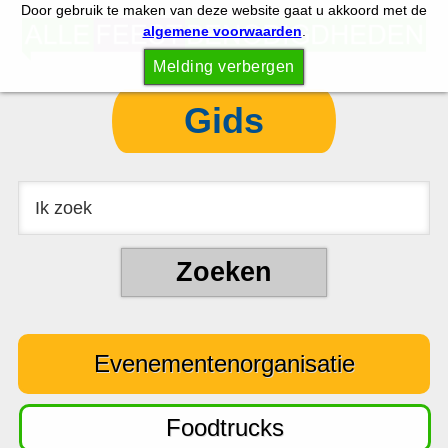
Door gebruik te maken van deze website gaat u akkoord met de
S
S
algemene voorwaarden
.
p
k
Melding verbergen
r
i
i
p
Gids
n
t
g
o
n
c
a
o
a
n
r
t
d
e
e
n
Evenementenorganisatie
h
t
o
o
Foodtrucks