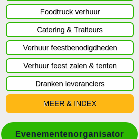
f
d
Foodtruck verhuur
n
a
Catering & Traiteurs
v
i
Verhuur feestbenodigdheden
g
a
Verhuur feest zalen & tenten
t
i
Dranken leveranciers
e
MEER & INDEX
Evenementenorganisator