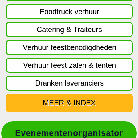
f
d
Foodtruck verhuur
n
a
Catering & Traiteurs
v
i
Verhuur feestbenodigdheden
g
a
Verhuur feest zalen & tenten
t
i
Dranken leveranciers
e
MEER & INDEX
Evenementenorganisator