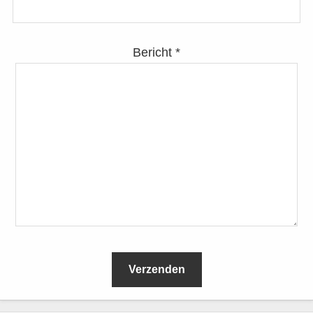
Bericht *
L