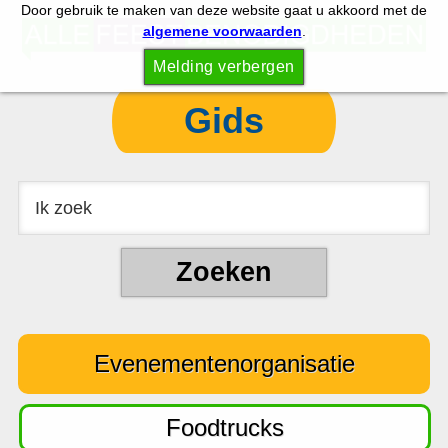
Door gebruik te maken van deze website gaat u akkoord met de
S
S
algemene voorwaarden
.
p
k
Melding verbergen
r
i
i
p
Gids
n
t
g
o
n
c
a
o
a
n
r
t
d
e
e
n
Evenementenorganisatie
h
t
o
o
Foodtrucks