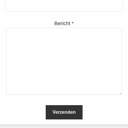
Bericht *
L