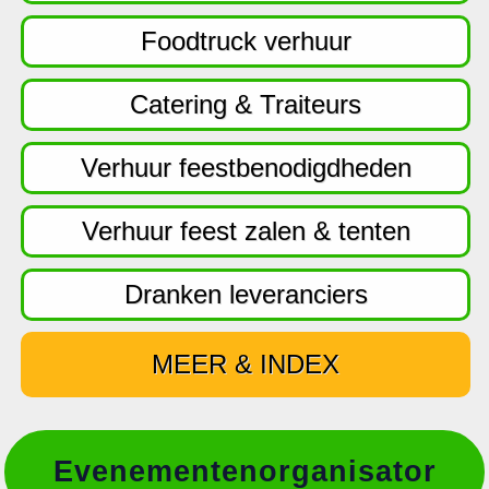
f
d
Foodtruck verhuur
n
a
Catering & Traiteurs
v
i
Verhuur feestbenodigdheden
g
a
Verhuur feest zalen & tenten
t
i
Dranken leveranciers
e
MEER & INDEX
Evenementenorganisator