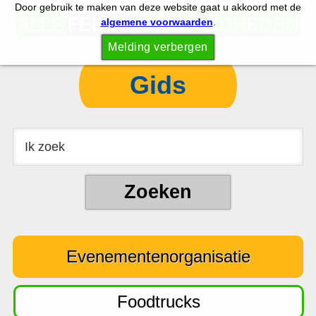
Door gebruik te maken van deze website gaat u akkoord met de
S
S
algemene voorwaarden
.
p
k
Melding verbergen
r
i
i
p
Gids
n
t
g
o
n
c
a
o
a
n
r
t
d
e
e
n
Evenementenorganisatie
h
t
o
o
Foodtrucks