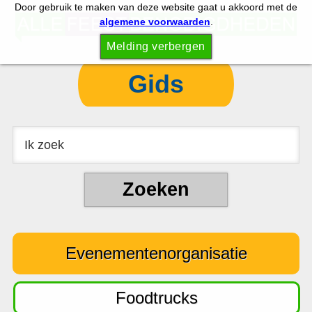
Door gebruik te maken van deze website gaat u akkoord met de
S
S
algemene voorwaarden
.
p
k
Melding verbergen
r
i
i
p
Gids
n
t
g
o
n
c
a
o
a
n
r
t
d
e
e
n
Evenementenorganisatie
h
t
o
o
Foodtrucks