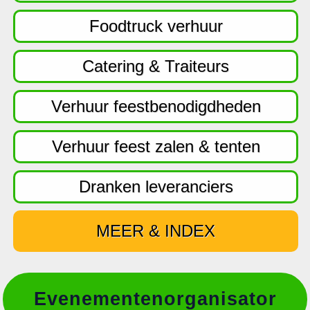
f
d
Foodtruck verhuur
n
a
Catering & Traiteurs
v
i
Verhuur feestbenodigdheden
g
a
Verhuur feest zalen & tenten
t
i
Dranken leveranciers
e
MEER & INDEX
Evenementenorganisator