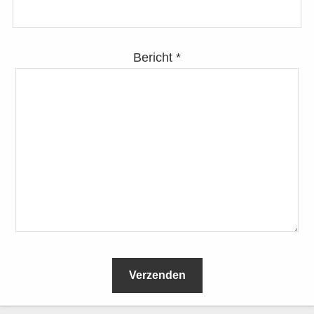
Bericht *
L