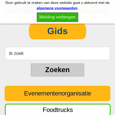
Door gebruik te maken van deze website gaat u akkoord met de
S
S
algemene voorwaarden
.
p
k
Melding verbergen
r
i
i
p
Gids
n
t
g
o
n
c
a
o
a
n
r
t
d
e
e
n
Evenementenorganisatie
h
t
o
o
Foodtrucks