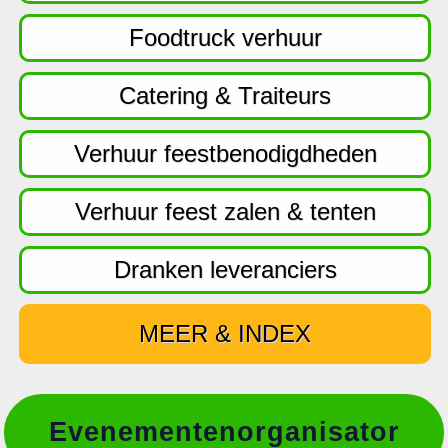
f
d
Foodtruck verhuur
n
a
Catering & Traiteurs
v
i
Verhuur feestbenodigdheden
g
a
Verhuur feest zalen & tenten
t
i
Dranken leveranciers
e
MEER & INDEX
Evenementenorganisator