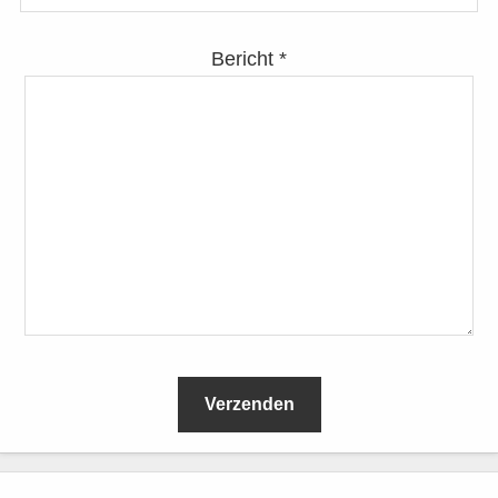
Bericht *
L
e