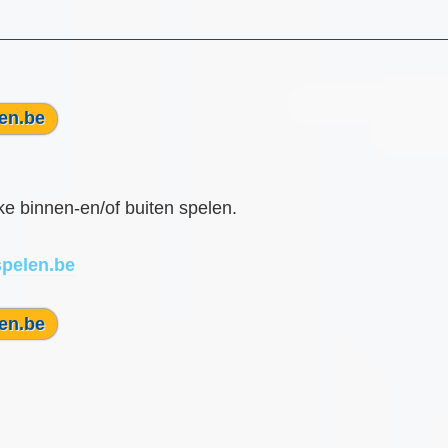
en.be
ke binnen-en/of buiten spelen.
pelen.be
en.be