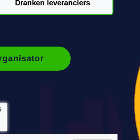
Dranken leveranciers
rganisator
s