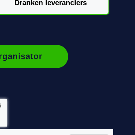
Dranken leveranciers
rganisator
s