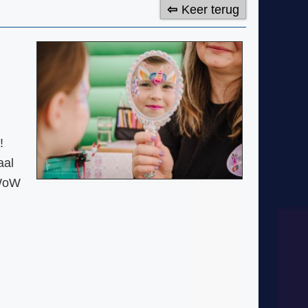
Keer terug
!
aal
 WoW