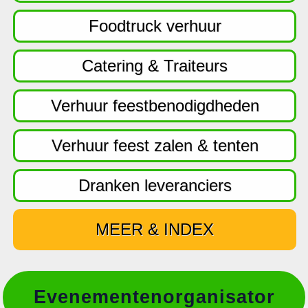
f
d
Foodtruck verhuur
n
a
Catering & Traiteurs
v
i
Verhuur feestbenodigdheden
g
a
Verhuur feest zalen & tenten
t
i
Dranken leveranciers
e
MEER & INDEX
Evenementenorganisator