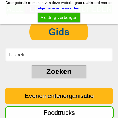
Door gebruik te maken van deze website gaat u akkoord met de
S
S
algemene voorwaarden
.
p
k
Melding verbergen
r
i
i
p
Gids
n
t
g
o
n
c
a
o
a
n
r
t
d
e
e
n
Evenementenorganisatie
h
t
o
o
Foodtrucks