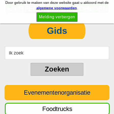
Door gebruik te maken van deze website gaat u akkoord met de
S
S
algemene voorwaarden
.
p
k
Melding verbergen
r
i
i
p
Gids
n
t
g
o
n
c
a
o
a
n
r
t
d
e
e
n
Evenementenorganisatie
h
t
o
o
Foodtrucks