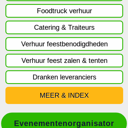
f
d
Foodtruck verhuur
n
a
Catering & Traiteurs
v
i
Verhuur feestbenodigdheden
g
a
Verhuur feest zalen & tenten
t
i
Dranken leveranciers
e
MEER & INDEX
Evenementenorganisator