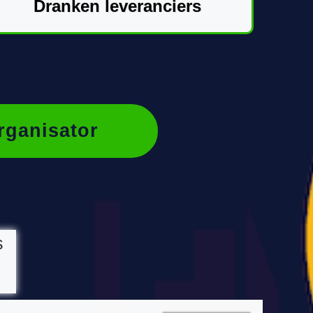
Dranken leveranciers
rganisator
s