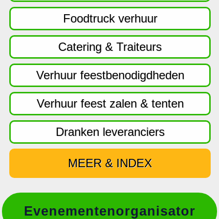
f
d
Foodtruck verhuur
n
a
Catering & Traiteurs
v
i
Verhuur feestbenodigdheden
g
a
Verhuur feest zalen & tenten
t
i
Dranken leveranciers
e
MEER & INDEX
Evenementenorganisator