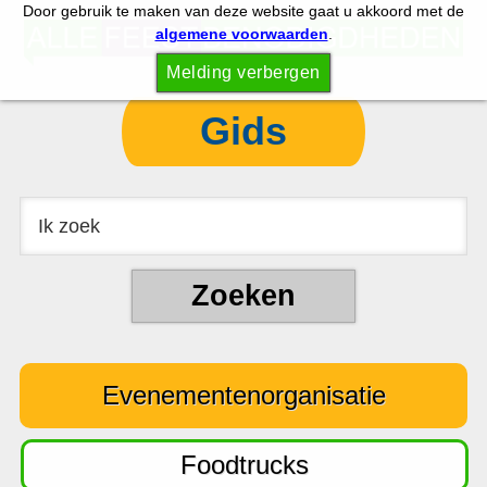
Door gebruik te maken van deze website gaat u akkoord met de
S
S
algemene voorwaarden
.
p
k
Melding verbergen
r
i
i
p
Gids
n
t
g
o
n
c
a
o
a
n
r
t
d
e
e
n
Evenementenorganisatie
h
t
o
o
Foodtrucks