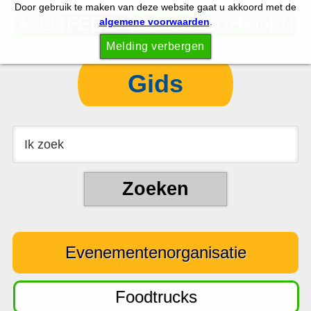
Door gebruik te maken van deze website gaat u akkoord met de
S
S
algemene voorwaarden
.
p
k
Melding verbergen
r
i
i
p
Gids
n
t
g
o
n
c
a
o
a
n
r
t
d
e
e
n
Evenementenorganisatie
h
t
o
o
Foodtrucks