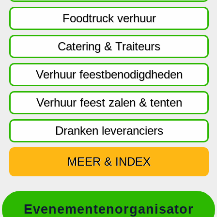
f
d
Foodtruck verhuur
n
a
Catering & Traiteurs
v
i
Verhuur feestbenodigdheden
g
a
Verhuur feest zalen & tenten
t
i
Dranken leveranciers
e
MEER & INDEX
Evenementenorganisator