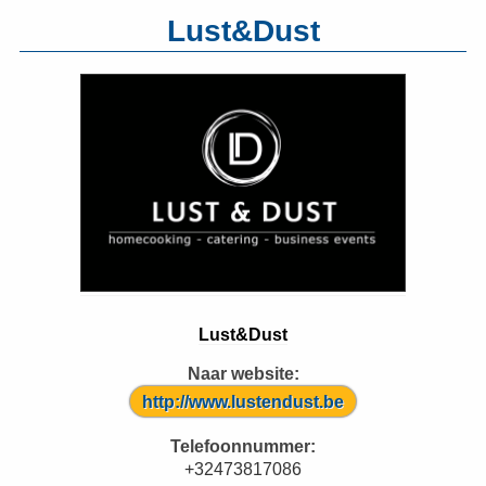
Lust&Dust
Lust&Dust
Naar website:
http://www.lustendust.be
Telefoonnummer:
+32473817086