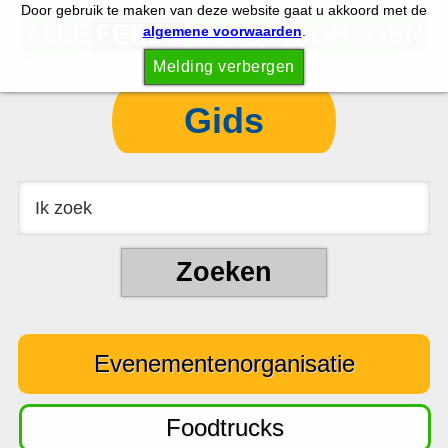
Door gebruik te maken van deze website gaat u akkoord met de
S
S
algemene voorwaarden
.
p
k
Melding verbergen
r
i
i
p
Gids
n
t
g
o
n
c
a
o
a
n
r
t
d
e
e
n
Evenementenorganisatie
h
t
o
o
Foodtrucks