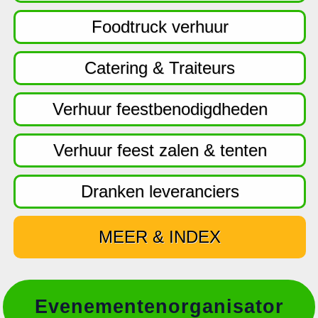
f
d
Foodtruck verhuur
n
a
Catering & Traiteurs
v
i
Verhuur feestbenodigdheden
g
a
Verhuur feest zalen & tenten
t
i
Dranken leveranciers
e
MEER & INDEX
Evenementenorganisator