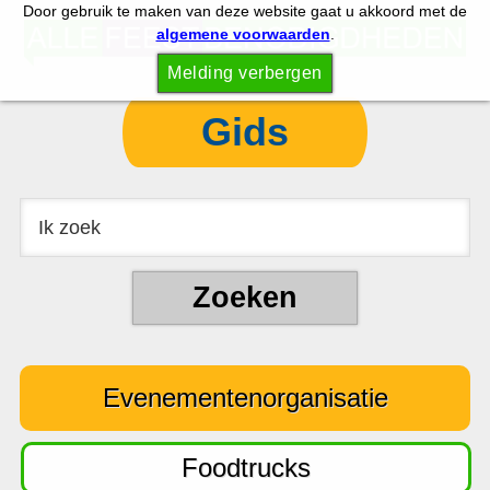
Door gebruik te maken van deze website gaat u akkoord met de
S
S
algemene voorwaarden
.
p
k
Melding verbergen
r
i
i
p
Gids
n
t
g
o
n
c
a
o
a
n
r
t
d
e
e
n
Evenementenorganisatie
h
t
o
o
Foodtrucks