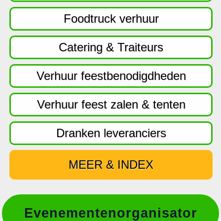
f
d
Foodtruck verhuur
n
a
Catering & Traiteurs
v
i
Verhuur feestbenodigdheden
g
a
Verhuur feest zalen & tenten
t
i
Dranken leveranciers
e
MEER & INDEX
Evenementenorganisator