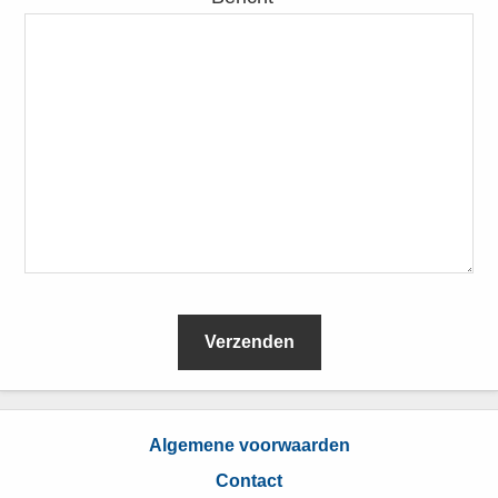
L
e
Algemene voorwaarden
e
Contact